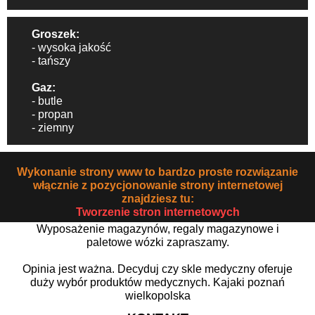
Groszek:
- wysoka jakość
- tańszy
Gaz:
- butle
- propan
- ziemny
Wykonanie strony www to bardzo proste rozwiązanie
włącznie z pozycjonowanie strony internetowej
znajdziesz tu:
Tworzenie stron internetowych
Wyposażenie magazynów, regaly magazynowe i
paletowe wózki zapraszamy.
Opinia jest ważna. Decyduj czy skle medyczny oferuje
duży wybór produktów medycznych. Kajaki poznań
wielkopolska