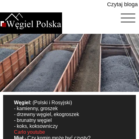
Czytaj bloga
Węgiel:
(Polski i Rosyjski)
- kamienny, groszek
- drzewny węgiel, ekogroszek
- brunatny węgiel
- koks, koksowniczy
Carlo youtube
Miał
- Czy komin może być czysty?